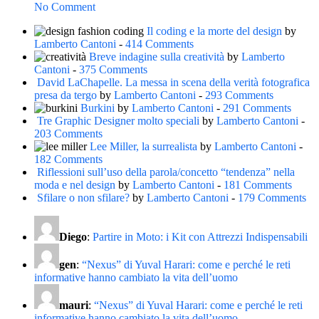
No Comment
Il coding e la morte del design
by
Lamberto Cantoni
-
414 Comments
Breve indagine sulla creatività
by
Lamberto
Cantoni
-
375 Comments
David LaChapelle. La messa in scena della verità fotografica
presa da tergo
by
Lamberto Cantoni
-
293 Comments
Burkini
by
Lamberto Cantoni
-
291 Comments
Tre Graphic Designer molto speciali
by
Lamberto Cantoni
-
203 Comments
Lee Miller, la surrealista
by
Lamberto Cantoni
-
182 Comments
Riflessioni sull’uso della parola/concetto “tendenza” nella
moda e nel design
by
Lamberto Cantoni
-
181 Comments
Sfilare o non sfilare?
by
Lamberto Cantoni
-
179 Comments
Diego
:
Partire in Moto: i Kit con Attrezzi Indispensabili
gen
:
“Nexus” di Yuval Harari: come e perché le reti
informative hanno cambiato la vita dell’uomo
mauri
:
“Nexus” di Yuval Harari: come e perché le reti
informative hanno cambiato la vita dell’uomo