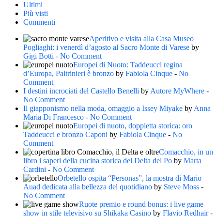
Ultimi
Più visti
Commenti
Aperitivo e visita alla Casa Museo
Pogliaghi: i venerdì d’agosto al Sacro Monte di Varese
by
Gigi Botti
-
No Comment
Europei di Nuoto: Taddeucci regina
d’Europa, Paltrinieri è bronzo
by
Fabiola Cinque
-
No
Comment
I destini incrociati del Castello Benelli
by
Autore MyWhere
-
No Comment
Il giapponismo nella moda, omaggio a Issey Miyake
by
Anna
Maria Di Francesco
-
No Comment
Europei di nuoto, doppietta storica: oro
Taddeucci e bronzo Caponi
by
Fabiola Cinque
-
No
Comment
Comacchio, in un
libro i saperi della cucina storica del Delta del Po
by
Marta
Cardini
-
No Comment
Orbetello ospita “Personas”, la mostra di Mario
Auad dedicata alla bellezza del quotidiano
by
Steve Moss
-
No Comment
Ruote premio e round bonus: i live game
show in stile televisivo su Shikaka Casino
by
Flavio Redhair
-