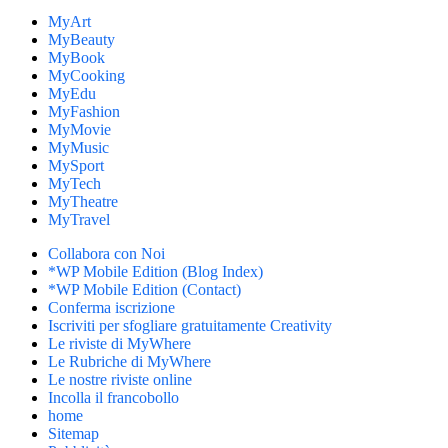
MyArt
MyBeauty
MyBook
MyCooking
MyEdu
MyFashion
MyMovie
MyMusic
MySport
MyTech
MyTheatre
MyTravel
Collabora con Noi
*WP Mobile Edition (Blog Index)
*WP Mobile Edition (Contact)
Conferma iscrizione
Iscriviti per sfogliare gratuitamente Creativity
Le riviste di MyWhere
Le Rubriche di MyWhere
Le nostre riviste online
Incolla il francobollo
home
Sitemap