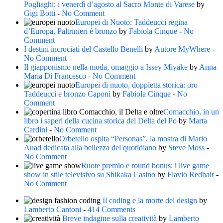
Pogliaghi: i venerdì d’agosto al Sacro Monte di Varese
by
Gigi Botti
-
No Comment
Europei di Nuoto: Taddeucci regina
d’Europa, Paltrinieri è bronzo
by
Fabiola Cinque
-
No
Comment
I destini incrociati del Castello Benelli
by
Autore MyWhere
-
No Comment
Il giapponismo nella moda, omaggio a Issey Miyake
by
Anna
Maria Di Francesco
-
No Comment
Europei di nuoto, doppietta storica: oro
Taddeucci e bronzo Caponi
by
Fabiola Cinque
-
No
Comment
Comacchio, in un
libro i saperi della cucina storica del Delta del Po
by
Marta
Cardini
-
No Comment
Orbetello ospita “Personas”, la mostra di Mario
Auad dedicata alla bellezza del quotidiano
by
Steve Moss
-
No Comment
Ruote premio e round bonus: i live game
show in stile televisivo su Shikaka Casino
by
Flavio Redhair
-
No Comment
Il coding e la morte del design
by
Lamberto Cantoni
-
414 Comments
Breve indagine sulla creatività
by
Lamberto