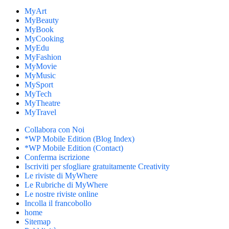
MyArt
MyBeauty
MyBook
MyCooking
MyEdu
MyFashion
MyMovie
MyMusic
MySport
MyTech
MyTheatre
MyTravel
Collabora con Noi
*WP Mobile Edition (Blog Index)
*WP Mobile Edition (Contact)
Conferma iscrizione
Iscriviti per sfogliare gratuitamente Creativity
Le riviste di MyWhere
Le Rubriche di MyWhere
Le nostre riviste online
Incolla il francobollo
home
Sitemap