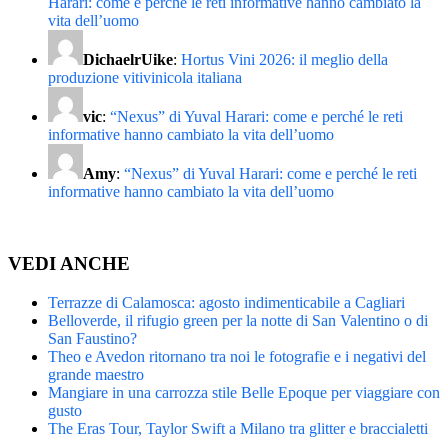
Harari: come e perché le reti informative hanno cambiato la
vita dell’uomo
DichaelrUike
:
Hortus Vini 2026: il meglio della
produzione vitivinicola italiana
vic
:
“Nexus” di Yuval Harari: come e perché le reti
informative hanno cambiato la vita dell’uomo
Amy
:
“Nexus” di Yuval Harari: come e perché le reti
informative hanno cambiato la vita dell’uomo
VEDI ANCHE
Terrazze di Calamosca: agosto indimenticabile a Cagliari
Belloverde, il rifugio green per la notte di San Valentino o di
San Faustino?
Theo e Avedon ritornano tra noi le fotografie e i negativi del
grande maestro
Mangiare in una carrozza stile Belle Epoque per viaggiare con
gusto
The Eras Tour, Taylor Swift a Milano tra glitter e braccialetti