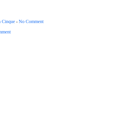
a Cinque
-
No Comment
mment