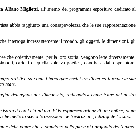
a Alfano Miglietti
, all’interno del programma espositivo dedicato al
l’artista abbia raggiunto una consapevolezza che le sue rappresentazione
 che interroga incessantemente il mondo, gli oggetti, le dimensioni, gli
se che obiettivamente, per la loro storia, vengono lette diversamente,
simboli, carichi di quella valenza poetica
,
condivisa dallo spettatore.
po artistico su come l’immagine oscilli tra l’idea ed il reale: le sue
do reale.
magini detengono per l’inconscio, radicandosi come icone nel nostro
misurarsi con l’età adulta. E’ la rappresentazione di un confine, di un
 che mette in scena le ossessioni, le frustrazioni, i disagi dell’uomo.
isogni e delle paure che si annidano nella parte più profonda dell’anima,