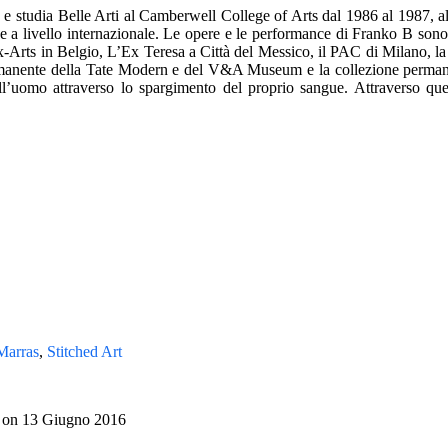
79, e studia Belle Arti al Camberwell College of Arts dal 1986 al 1987
e a livello internazionale. Le opere e le performance di Franko B sono st
ux-Arts in Belgio, L’Ex Teresa a Città del Messico, il PAC di Milano, 
e permanente della Tate Modern e del V&A Museum e la collezione perman
ell’uomo attraverso lo spargimento del proprio sangue. Attraverso ques
Marras
,
Stitched Art
on
13 Giugno 2016