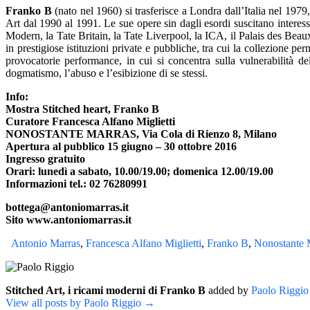
Franko B
(nato nel 1960) si trasferisce a Londra dall’Italia nel 19
Art dal 1990 al 1991. Le sue opere sin dagli esordi suscitano interess
Modern, la Tate Britain, la Tate Liverpool, la ICA, il Palais des Bea
in prestigiose istituzioni private e pubbliche, tra cui la collezion
provocatorie performance, in cui si concentra sulla vulnerabilità d
dogmatismo, l’abuso e l’esibizione di se stessi.
Info:
Mostra Stitched heart, Franko B
Curatore Francesca Alfano Miglietti
NONOSTANTE MARRAS, Via Cola di Rienzo 8, Milano
Apertura al pubblico 15 giugno – 30 ottobre 2016
Ingresso gratuito
Orari: lunedì a sabato, 10.00/19.00; domenica 12.00/19.00
Informazioni tel.: 02 76280991
bottega@antoniomarras.it
Sito www.antoniomarras.it
Antonio Marras
,
Francesca Alfano Miglietti
,
Franko B
,
Nonostante 
Stitched Art, i ricami moderni di Franko B
added by
Paolo Riggio
View all posts by Paolo Riggio →