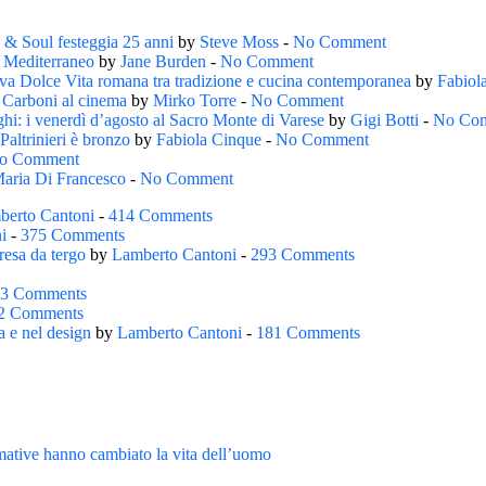
s & Soul festeggia 25 anni
by
Steve Moss
-
No Comment
l Mediterraneo
by
Jane Burden
-
No Comment
ova Dolce Vita romana tra tradizione e cucina contemporanea
by
Fabiol
o Carboni al cinema
by
Mirko Torre
-
No Comment
ghi: i venerdì d’agosto al Sacro Monte di Varese
by
Gigi Botti
-
No Co
altrinieri è bronzo
by
Fabiola Cinque
-
No Comment
o Comment
aria Di Francesco
-
No Comment
berto Cantoni
-
414 Comments
i
-
375 Comments
resa da tergo
by
Lamberto Cantoni
-
293 Comments
3 Comments
2 Comments
a e nel design
by
Lamberto Cantoni
-
181 Comments
rmative hanno cambiato la vita dell’uomo