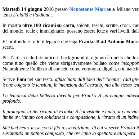
Martedì 14 giugno 2016
presso
Nonostante Marra
s a
Milano ver
tema
L’aldilà e l’aldiquà
..
In mostra
oltre 100 ricami su carta
, soldati, teschi, scritte, croci
del mondo, reale e immaginario, possano essere lette a vari livelli, da
E’ profondo e forte il legame che lega
Franko B ad Antonio Marr
scarti.
Per l’artista italo-britannico il background di ognuno è quello che lui
come tutto quello che viene sbrigativamente bollato come
insoppor
Naturalmente l’utilizzo di concetti come vergogna, dignità, o tematiche 
Scrive
Fam
nel suo testo:
affascinato dall’idea dell’“icona” (dal gr
icone colgono le tensioni, le intenzioni dell’astratto, ma allo stesso 
La tematica della bellezza diventa per Franko B un campo indiviso 
profondo.
Il protagonista dei ricami di Franko B è invisibile e muto, un individ
limite avvicinato con solidarietà e compassione, il ritratto di un indiv
Stitched heart tesse con il filo rosso egiziano, di cui si serve Franko 
suscitando un pathos composto, che avvicina lo spettatore all’opera
.