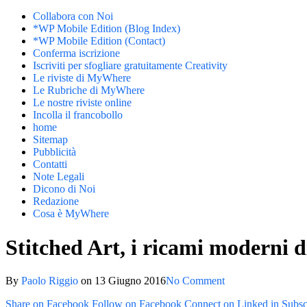
Collabora con Noi
*WP Mobile Edition (Blog Index)
*WP Mobile Edition (Contact)
Conferma iscrizione
Iscriviti per sfogliare gratuitamente Creativity
Le riviste di MyWhere
Le Rubriche di MyWhere
Le nostre riviste online
Incolla il francobollo
home
Sitemap
Pubblicità
Contatti
Note Legali
Dicono di Noi
Redazione
Cosa è MyWhere
Stitched Art, i ricami moderni 
By
Paolo Riggio
on
13 Giugno 2016
No Comment
Share on Facebook
Follow on Facebook
Connect on Linked in
Subsc