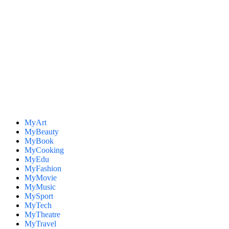
MyArt
MyBeauty
MyBook
MyCooking
MyEdu
MyFashion
MyMovie
MyMusic
MySport
MyTech
MyTheatre
MyTravel