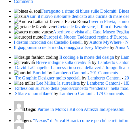
Commenti
Ferragosto a ritmo di blues sulle Dolomiti: Blue
Azur: il nuovo ristorante dedicato alla cucina di mare de
Taverna Flavia, la nu
Greta e le favole vere, il film di Berard
Aperitivo e visita alla Casa Museo Poglia
Europei di Nuoto: Taddeucci regina d’Europa, P
I destini incrociati del Castello Benelli
by
Autore MyWhere
-
N
Il giapponismo nella moda, omaggio a Issey Miyake
by
Anna M
Il coding e la morte del design
by
Lam
Breve indagine sulla creatività
by
Lamberto Canton
David LaChapelle. La messa in scena della verità fotografica p
Burkini
by
Lamberto Cantoni
-
291 Comments
Tre Graphic Designer molto speciali
by
Lamberto Cantoni
-
20
Lee Miller, la surrealista
by
Lamberto Cantoni
-
18
Riflessioni sull’uso della parola/concetto “tendenza” nella mod
Sfilare o non sfilare?
by
Lamberto Cantoni
-
179 Comments
Diego
:
Partire in Moto: i Kit con Attrezzi Indispensabili
gen
:
“Nexus” di Yuval Harari: come e perché le reti info