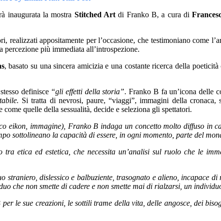
rà inaugurata la mostra
Stitched Art
di Franko B, a cura di
Francesc
, cuori, realizzati appositamente per l’occasione, che testimoniano come 
lla percezione più immediata all’introspezione.
as
, basato su una sincera amicizia e una costante ricerca della poeticità
 stesso definisce
“gli effetti della storia”
. Franko B fa un’icona delle co
tabile.
Si tratta di nevrosi, paure, “viaggi”, immagini della cronaca, 
come quelle della sessualità, decide e seleziona gli spettatori.
eco eikon, immagine), Franko B indaga un concetto molto diffuso in cam
tempo sottolineano la capacità di essere, in ogni momento, parte del mon
tra etica ed estetica, che necessita un’analisi sul ruolo che le im
uo straniero, dislessico e balbuziente, trasognato e alieno, incapace di 
iduo che non smette di cadere e non smette mai di rialzarsi, un individuo
B per le sue creazioni, le sottili trame della vita, delle angosce, dei b