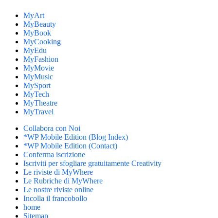
MyArt
MyBeauty
MyBook
MyCooking
MyEdu
MyFashion
MyMovie
MyMusic
MySport
MyTech
MyTheatre
MyTravel
Collabora con Noi
*WP Mobile Edition (Blog Index)
*WP Mobile Edition (Contact)
Conferma iscrizione
Iscriviti per sfogliare gratuitamente Creativity
Le riviste di MyWhere
Le Rubriche di MyWhere
Le nostre riviste online
Incolla il francobollo
home
Sitemap