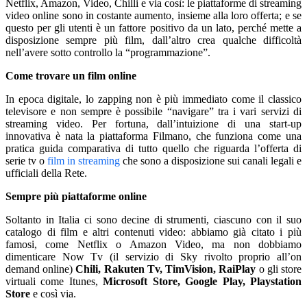
Netflix, Amazon, Video, Chilli e via così: le piattaforme di streaming
video online sono in costante aumento, insieme alla loro offerta; e se
questo per gli utenti è un fattore positivo da un lato, perché mette a
disposizione sempre più film, dall’altro crea qualche difficoltà
nell’avere sotto controllo la “programmazione”.
Come trovare un film online
In epoca digitale, lo zapping non è più immediato come il classico
televisore e non sempre è possibile “navigare” tra i vari servizi di
streaming video. Per fortuna, dall’intuizione di una start-up
innovativa è nata la piattaforma Filmano, che funziona come una
pratica guida comparativa di tutto quello che riguarda l’offerta di
serie tv o
film in streaming
che sono a disposizione sui canali legali e
ufficiali della Rete.
Sempre più piattaforme online
Soltanto in Italia ci sono decine di strumenti, ciascuno con il suo
catalogo di film e altri contenuti video: abbiamo già citato i più
famosi, come Netflix o Amazon Video, ma non dobbiamo
dimenticare Now Tv (il servizio di Sky rivolto proprio all’on
demand online)
Chili, Rakuten Tv, TimVision, RaiPlay
o gli store
virtuali come Itunes,
Microsoft Store, Google Play, Playstation
Store
e così via.