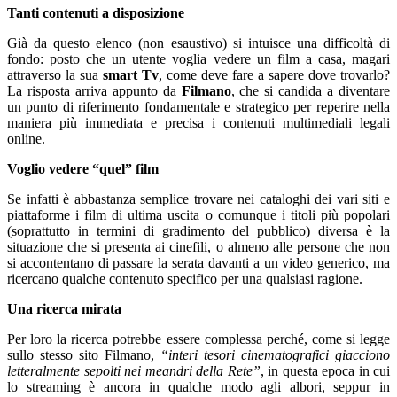
Tanti contenuti a disposizione
Già da questo elenco (non esaustivo) si intuisce una difficoltà di
fondo: posto che un utente voglia vedere un film a casa, magari
attraverso la sua
smart Tv
, come deve fare a sapere dove trovarlo?
La risposta arriva appunto da
Filmano
, che si candida a diventare
un punto di riferimento fondamentale e strategico per reperire nella
maniera più immediata e precisa i contenuti multimediali legali
online.
Voglio vedere “quel” film
Se infatti è abbastanza semplice trovare nei cataloghi dei vari siti e
piattaforme i film di ultima uscita o comunque i titoli più popolari
(soprattutto in termini di gradimento del pubblico) diversa è la
situazione che si presenta ai cinefili, o almeno alle persone che non
si accontentano di passare la serata davanti a un video generico, ma
ricercano qualche contenuto specifico per una qualsiasi ragione.
Una ricerca mirata
Per loro la ricerca potrebbe essere complessa perché, come si legge
sullo stesso sito Filmano,
“interi tesori cinematografici giacciono
letteralmente sepolti nei meandri della Rete”
, in questa epoca in cui
lo streaming è ancora in qualche modo agli albori, seppur in