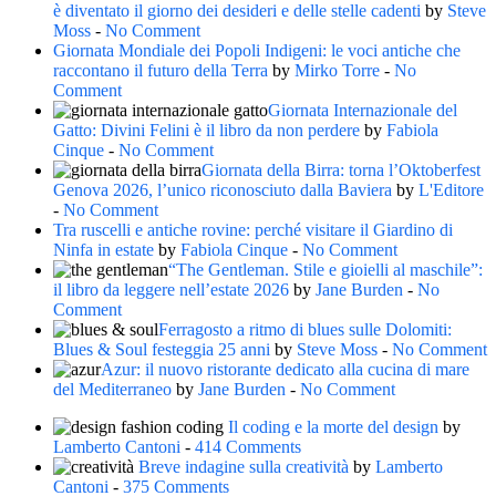
è diventato il giorno dei desideri e delle stelle cadenti
by
Steve
Moss
-
No Comment
Giornata Mondiale dei Popoli Indigeni: le voci antiche che
raccontano il futuro della Terra
by
Mirko Torre
-
No
Comment
Giornata Internazionale del
Gatto: Divini Felini è il libro da non perdere
by
Fabiola
Cinque
-
No Comment
Giornata della Birra: torna l’Oktoberfest
Genova 2026, l’unico riconosciuto dalla Baviera
by
L'Editore
-
No Comment
Tra ruscelli e antiche rovine: perché visitare il Giardino di
Ninfa in estate
by
Fabiola Cinque
-
No Comment
“The Gentleman. Stile e gioielli al maschile”:
il libro da leggere nell’estate 2026
by
Jane Burden
-
No
Comment
Ferragosto a ritmo di blues sulle Dolomiti:
Blues & Soul festeggia 25 anni
by
Steve Moss
-
No Comment
Azur: il nuovo ristorante dedicato alla cucina di mare
del Mediterraneo
by
Jane Burden
-
No Comment
Il coding e la morte del design
by
Lamberto Cantoni
-
414 Comments
Breve indagine sulla creatività
by
Lamberto
Cantoni
-
375 Comments