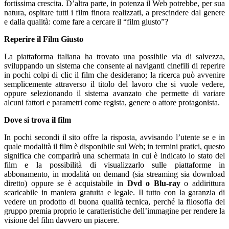
fortissima crescita. D’altra parte, in potenza il Web potrebbe, per sua
natura, ospitare tutti i film finora realizzati, a prescindere dal genere
e dalla qualità: come fare a cercare il “film giusto”?
Reperire il Film Giusto
La piattaforma italiana ha trovato una possibile via di salvezza,
sviluppando un sistema che consente ai naviganti cinefili di reperire
in pochi colpi di clic il film che desiderano; la ricerca può avvenire
semplicemente attraverso il titolo del lavoro che si vuole vedere,
oppure selezionando il sistema avanzato che permette di variare
alcuni fattori e parametri come regista, genere o attore protagonista.
Dove si trova il film
In pochi secondi il sito offre la risposta, avvisando l’utente se e in
quale modalità il film è disponibile sul Web; in termini pratici, questo
significa che comparirà una schermata in cui è indicato lo stato del
film e la possibilità di visualizzarlo sulle piattaforme in
abbonamento, in modalità on demand (sia streaming sia download
diretto) oppure se è acquistabile in
Dvd o Blu-ray
o addirittura
scaricabile in maniera gratuita e legale. Il tutto con la garanzia di
vedere un prodotto di buona qualità tecnica, perché la filosofia del
gruppo premia proprio le caratteristiche dell’immagine per rendere la
visione del film davvero un piacere.