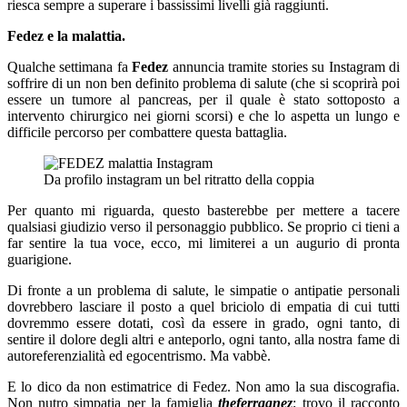
riesca sempre a superare i bassissimi livelli già raggiunti.
Fedez e la malattia.
Qualche settimana fa
Fedez
annuncia tramite stories su Instagram di
soffrire di un non ben definito problema di salute (che si scoprirà poi
essere un tumore al pancreas, per il quale è stato sottoposto a
intervento chirurgico nei giorni scorsi) e che lo aspetta un lungo e
difficile percorso per combattere questa battaglia.
Da profilo instagram un bel ritratto della coppia
Per quanto mi riguarda, questo basterebbe per mettere a tacere
qualsiasi giudizio verso il personaggio pubblico. Se proprio ci tieni a
far sentire la tua voce, ecco, mi limiterei a un augurio di pronta
guarigione.
Di fronte a un problema di salute, le simpatie o antipatie personali
dovrebbero lasciare il posto a quel briciolo di empatia di cui tutti
dovremmo essere dotati, così da essere in grado, ogni tanto, di
sentire il dolore degli altri e anteporlo, ogni tanto, alla nostra fame di
autoreferenzialità ed egocentrismo. Ma vabbè.
E lo dico da non estimatrice di Fedez. Non amo la sua discografia.
Non nutro simpatia per la famiglia
theferragnez
; trovo il racconto