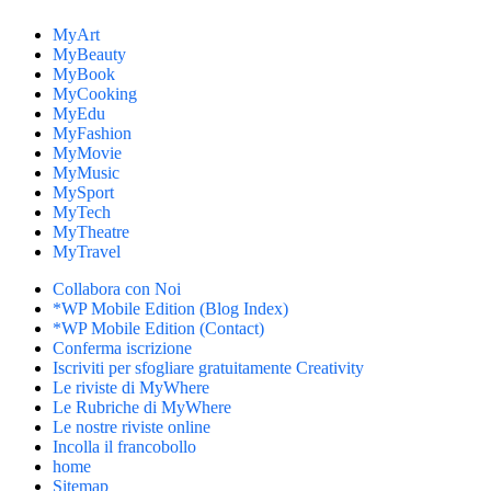
MyArt
MyBeauty
MyBook
MyCooking
MyEdu
MyFashion
MyMovie
MyMusic
MySport
MyTech
MyTheatre
MyTravel
Collabora con Noi
*WP Mobile Edition (Blog Index)
*WP Mobile Edition (Contact)
Conferma iscrizione
Iscriviti per sfogliare gratuitamente Creativity
Le riviste di MyWhere
Le Rubriche di MyWhere
Le nostre riviste online
Incolla il francobollo
home
Sitemap