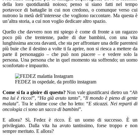
della loro quotidianità noioso; penso si siano fatti nel tempo
portavoce di battaglie in cui non credono, o comunque verso cui
nutrono la metà dell’interesse che vogliono raccontare. Ma questa è
un’altra storia, a cui non voglio dedicare altro spazio.
Quello che davvero non mi spiego è come di fronte a un ragazzo
poco più che trentenne, padre di due bambini, con una vita
lunghissima ancora davanti, che sta per affrontare una delle parentesi
più buie che il destino a volte ti fa aprire, non si riesca a mettere da
parte il personaggio – che può non piacere – e vedere solo la
persona. Una persona che in quel momento sta soffrendo; un uomo
sconfortato e impaurito.
FEDEZ in ospedale, da profilo instagram
Come si fa a gioire di questo?
Non vale giustificarsi dietro un “
Ah
ma lui è ricco!
”, “
Ha già avuto tanto
”, “
Il mondo è pieno di gente
malata
”. Tra le ultime cose che ho letto: “
E sticazzi. Nei reparti di
oncologia ci sono un sacco di bambini
”.
E allora? Sì, Fedez è ricco. È un uomo di successo. È un
privilegiato. Dalla vita ha avuto tantissimo, forse troppo e non
sempre meritato. E allora?