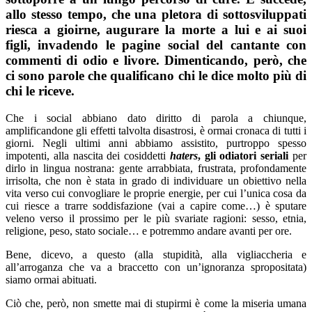
allo stesso tempo, che una pletora di sottosviluppati
riesca a gioirne, augurare la morte a lui e ai suoi
figli, invadendo le pagine social del cantante con
commenti di odio e livore. Dimenticando, però, che
ci sono parole che qualificano chi le dice molto più di
chi le riceve.
Che i social abbiano dato diritto di parola a chiunque,
amplificandone gli effetti talvolta disastrosi, è ormai cronaca di tutti i
giorni. Negli ultimi anni abbiamo assistito, purtroppo spesso
impotenti, alla nascita dei cosiddetti
haters
, gli odiatori seriali
per
dirlo in lingua nostrana: gente arrabbiata, frustrata, profondamente
irrisolta, che non è stata in grado di individuare un obiettivo nella
vita verso cui convogliare le proprie energie, per cui l’unica cosa da
cui riesce a trarre soddisfazione (vai a capire come…) è sputare
veleno verso il prossimo per le più svariate ragioni: sesso, etnia,
religione, peso, stato sociale… e potremmo andare avanti per ore.
Bene, dicevo, a questo (alla stupidità, alla vigliaccheria e
all’arroganza che va a braccetto con un’ignoranza spropositata)
siamo ormai abituati.
Ciò che, però, non smette mai di stupirmi è come la miseria umana