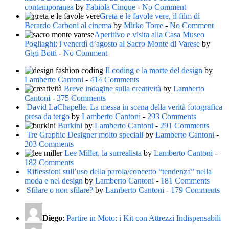
contemporanea
by
Fabiola Cinque
-
No Comment
Greta e le favole vere, il film di
Berardo Carboni al cinema
by
Mirko Torre
-
No Comment
Aperitivo e visita alla Casa Museo
Pogliaghi: i venerdì d’agosto al Sacro Monte di Varese
by
Gigi Botti
-
No Comment
Il coding e la morte del design
by
Lamberto Cantoni
-
414 Comments
Breve indagine sulla creatività
by
Lamberto
Cantoni
-
375 Comments
David LaChapelle. La messa in scena della verità fotografica
presa da tergo
by
Lamberto Cantoni
-
293 Comments
Burkini
by
Lamberto Cantoni
-
291 Comments
Tre Graphic Designer molto speciali
by
Lamberto Cantoni
-
203 Comments
Lee Miller, la surrealista
by
Lamberto Cantoni
-
182 Comments
Riflessioni sull’uso della parola/concetto “tendenza” nella
moda e nel design
by
Lamberto Cantoni
-
181 Comments
Sfilare o non sfilare?
by
Lamberto Cantoni
-
179 Comments
Diego
:
Partire in Moto: i Kit con Attrezzi Indispensabili