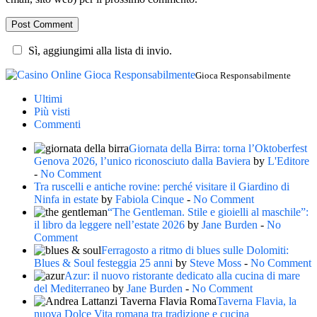
Sì, aggiungimi alla lista di invio.
Gioca Responsabilmente
Ultimi
Più visti
Commenti
Giornata della Birra: torna l’Oktoberfest
Genova 2026, l’unico riconosciuto dalla Baviera
by
L'Editore
-
No Comment
Tra ruscelli e antiche rovine: perché visitare il Giardino di
Ninfa in estate
by
Fabiola Cinque
-
No Comment
“The Gentleman. Stile e gioielli al maschile”:
il libro da leggere nell’estate 2026
by
Jane Burden
-
No
Comment
Ferragosto a ritmo di blues sulle Dolomiti:
Blues & Soul festeggia 25 anni
by
Steve Moss
-
No Comment
Azur: il nuovo ristorante dedicato alla cucina di mare
del Mediterraneo
by
Jane Burden
-
No Comment
Taverna Flavia, la
nuova Dolce Vita romana tra tradizione e cucina