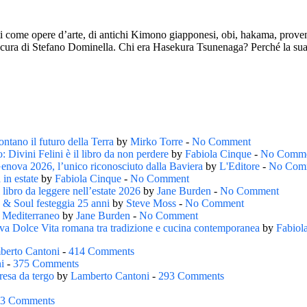
 come opere d’arte, di antichi Kimono giapponesi, obi, hakama, provenie
 a cura di Stefano Dominella. Chi era Hasekura Tsunenaga? Perché la s
ntano il futuro della Terra
by
Mirko Torre
-
No Comment
: Divini Felini è il libro da non perdere
by
Fabiola Cinque
-
No Comm
Genova 2026, l’unico riconosciuto dalla Baviera
by
L'Editore
-
No Com
 in estate
by
Fabiola Cinque
-
No Comment
 libro da leggere nell’estate 2026
by
Jane Burden
-
No Comment
s & Soul festeggia 25 anni
by
Steve Moss
-
No Comment
l Mediterraneo
by
Jane Burden
-
No Comment
ova Dolce Vita romana tra tradizione e cucina contemporanea
by
Fabiol
berto Cantoni
-
414 Comments
i
-
375 Comments
resa da tergo
by
Lamberto Cantoni
-
293 Comments
3 Comments