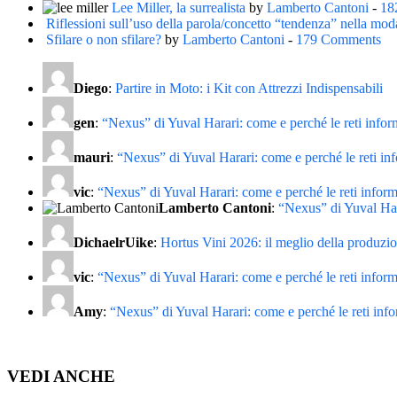
Lee Miller, la surrealista
by
Lamberto Cantoni
-
18
Riflessioni sull’uso della parola/concetto “tendenza” nella mod
Sfilare o non sfilare?
by
Lamberto Cantoni
-
179 Comments
Diego
:
Partire in Moto: i Kit con Attrezzi Indispensabili
gen
:
“Nexus” di Yuval Harari: come e perché le reti info
mauri
:
“Nexus” di Yuval Harari: come e perché le reti in
vic
:
“Nexus” di Yuval Harari: come e perché le reti infor
Lamberto Cantoni
:
“Nexus” di Yuval Har
DichaelrUike
:
Hortus Vini 2026: il meglio della produzion
vic
:
“Nexus” di Yuval Harari: come e perché le reti infor
Amy
:
“Nexus” di Yuval Harari: come e perché le reti inf
VEDI ANCHE