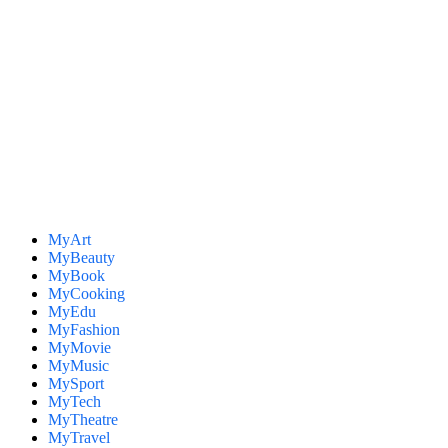
MyArt
MyBeauty
MyBook
MyCooking
MyEdu
MyFashion
MyMovie
MyMusic
MySport
MyTech
MyTheatre
MyTravel