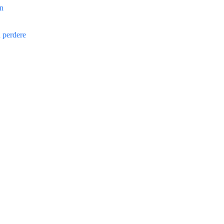
gn
n perdere