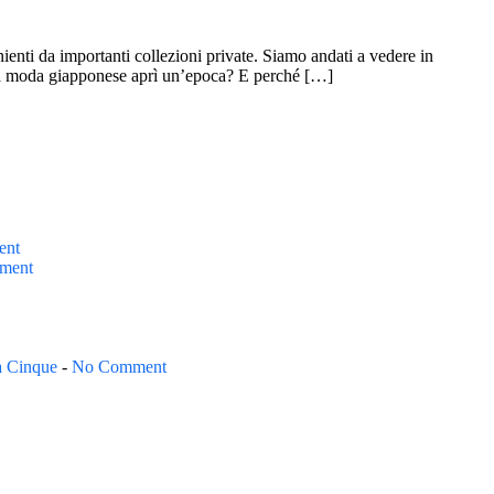
nti da importanti collezioni private. Siamo andati a vedere in
ua moda giapponese aprì un’epoca? E perché […]
ent
ment
a Cinque
-
No Comment