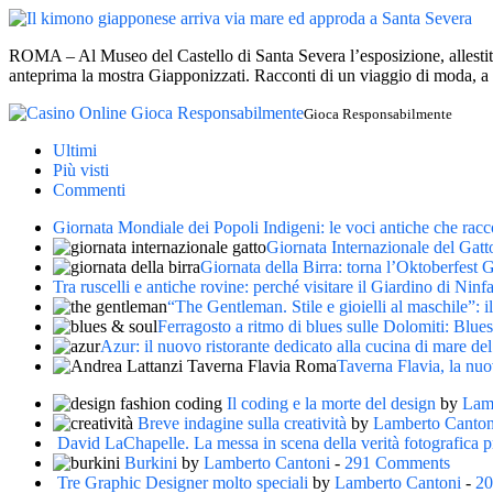
ROMA – Al Museo del Castello di Santa Severa l’esposizione, allestiti
anteprima la mostra Giapponizzati. Racconti di un viaggio di moda,
Gioca Responsabilmente
Ultimi
Più visti
Commenti
Giornata Mondiale dei Popoli Indigeni: le voci antiche che racco
Giornata Internazionale del Gatto
Giornata della Birra: torna l’Oktoberfest 
Tra ruscelli e antiche rovine: perché visitare il Giardino di Ninfa
“The Gentleman. Stile e gioielli al maschile”: il
Ferragosto a ritmo di blues sulle Dolomiti: Blue
Azur: il nuovo ristorante dedicato alla cucina di mare de
Taverna Flavia, la nu
Il coding e la morte del design
by
Lam
Breve indagine sulla creatività
by
Lamberto Canton
David LaChapelle. La messa in scena della verità fotografica p
Burkini
by
Lamberto Cantoni
-
291 Comments
Tre Graphic Designer molto speciali
by
Lamberto Cantoni
-
20