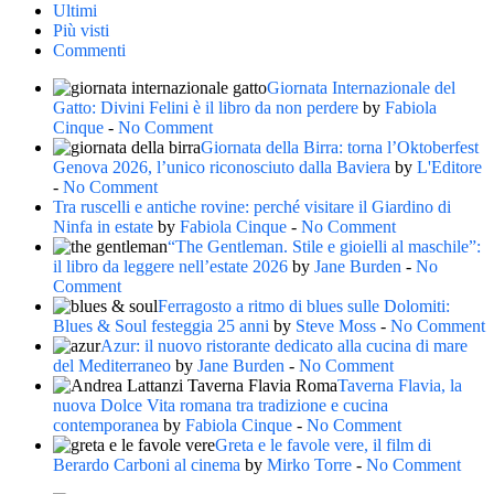
Ultimi
Più visti
Commenti
Giornata Internazionale del
Gatto: Divini Felini è il libro da non perdere
by
Fabiola
Cinque
-
No Comment
Giornata della Birra: torna l’Oktoberfest
Genova 2026, l’unico riconosciuto dalla Baviera
by
L'Editore
-
No Comment
Tra ruscelli e antiche rovine: perché visitare il Giardino di
Ninfa in estate
by
Fabiola Cinque
-
No Comment
“The Gentleman. Stile e gioielli al maschile”:
il libro da leggere nell’estate 2026
by
Jane Burden
-
No
Comment
Ferragosto a ritmo di blues sulle Dolomiti:
Blues & Soul festeggia 25 anni
by
Steve Moss
-
No Comment
Azur: il nuovo ristorante dedicato alla cucina di mare
del Mediterraneo
by
Jane Burden
-
No Comment
Taverna Flavia, la
nuova Dolce Vita romana tra tradizione e cucina
contemporanea
by
Fabiola Cinque
-
No Comment
Greta e le favole vere, il film di
Berardo Carboni al cinema
by
Mirko Torre
-
No Comment