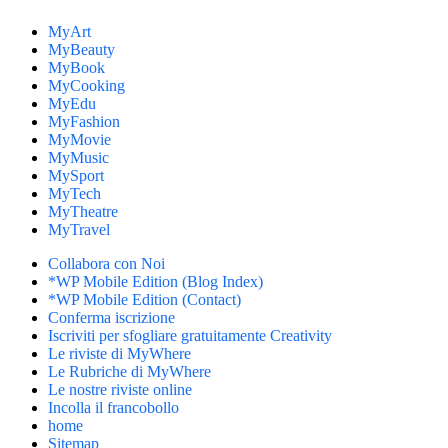
MyArt
MyBeauty
MyBook
MyCooking
MyEdu
MyFashion
MyMovie
MyMusic
MySport
MyTech
MyTheatre
MyTravel
Collabora con Noi
*WP Mobile Edition (Blog Index)
*WP Mobile Edition (Contact)
Conferma iscrizione
Iscriviti per sfogliare gratuitamente Creativity
Le riviste di MyWhere
Le Rubriche di MyWhere
Le nostre riviste online
Incolla il francobollo
home
Sitemap