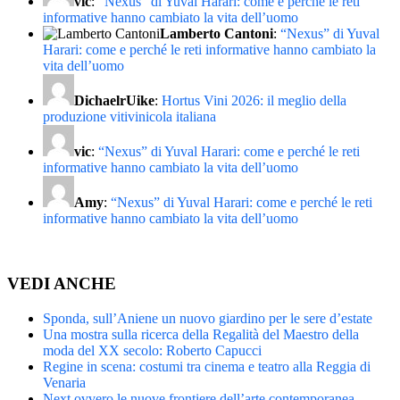
vic
:
“Nexus” di Yuval Harari: come e perché le reti
informative hanno cambiato la vita dell’uomo
Lamberto Cantoni
:
“Nexus” di Yuval
Harari: come e perché le reti informative hanno cambiato la
vita dell’uomo
DichaelrUike
:
Hortus Vini 2026: il meglio della
produzione vitivinicola italiana
vic
:
“Nexus” di Yuval Harari: come e perché le reti
informative hanno cambiato la vita dell’uomo
Amy
:
“Nexus” di Yuval Harari: come e perché le reti
informative hanno cambiato la vita dell’uomo
VEDI ANCHE
Sponda, sull’Aniene un nuovo giardino per le sere d’estate
Una mostra sulla ricerca della Regalità del Maestro della
moda del XX secolo: Roberto Capucci
Regine in scena: costumi tra cinema e teatro alla Reggia di
Venaria
Next ovvero le nuove frontiere dell’arte contemporanea