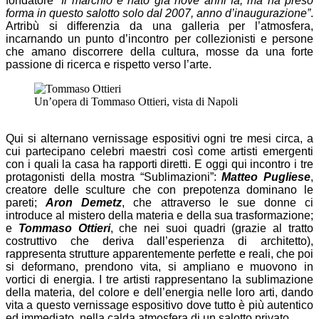
fondatore
“Il marchio è nato già nove anni fa, ma ha preso
forma in questo salotto solo dal 2007, anno d’inaugurazione”
.
Artribù si differenzia da una galleria per l’atmosfera,
incarnando un punto d’incontro per collezionisti e persone
che amano discorrere della cultura, mosse da una forte
passione di ricerca e rispetto verso l’arte.
Un’opera di Tommaso Ottieri, vista di Napoli
Qui si alternano vernissage espositivi ogni tre mesi circa, a
cui partecipano celebri maestri così come artisti emergenti
con i quali la casa ha rapporti diretti. E oggi qui incontro i tre
protagonisti della mostra “Sublimazioni”:
Matteo Pugliese
,
creatore delle sculture che con prepotenza dominano le
pareti;
Aron Demetz
, che attraverso le sue donne ci
introduce al mistero della materia e della sua trasformazione;
e
Tommaso Ottieri
, che nei suoi quadri (grazie al tratto
costruttivo che deriva dall’esperienza di architetto),
rappresenta strutture apparentemente perfette e reali, che poi
si deformano, prendono vita, si ampliano e muovono in
vortici di energia. I tre artisti rappresentano la sublimazione
della materia, del colore e dell’energia nelle loro arti, dando
vita a questo vernissage espositivo dove tutto è più autentico
ed immediato, nella calda atmosfera di un salotto privato.