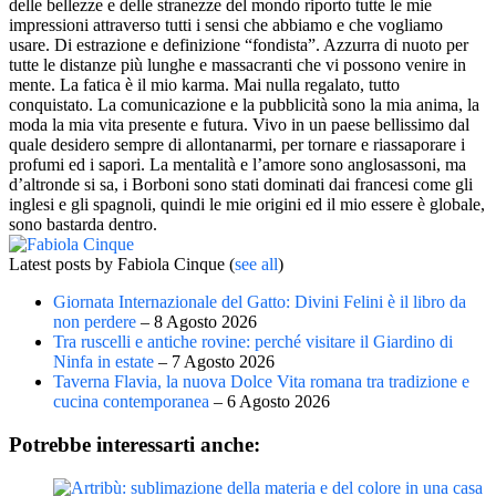
delle bellezze e delle stranezze del mondo riporto tutte le mie
impressioni attraverso tutti i sensi che abbiamo e che vogliamo
usare. Di estrazione e definizione “fondista”. Azzurra di nuoto per
tutte le distanze più lunghe e massacranti che vi possono venire in
mente. La fatica è il mio karma. Mai nulla regalato, tutto
conquistato. La comunicazione e la pubblicità sono la mia anima, la
moda la mia vita presente e futura. Vivo in un paese bellissimo dal
quale desidero sempre di allontanarmi, per tornare e riassaporare i
profumi ed i sapori. La mentalità e l’amore sono anglosassoni, ma
d’altronde si sa, i Borboni sono stati dominati dai francesi come gli
inglesi e gli spagnoli, quindi le mie origini ed il mio essere è globale,
sono bastarda dentro.
Latest posts by Fabiola Cinque
(
see all
)
Giornata Internazionale del Gatto: Divini Felini è il libro da
non perdere
– 8 Agosto 2026
Tra ruscelli e antiche rovine: perché visitare il Giardino di
Ninfa in estate
– 7 Agosto 2026
Taverna Flavia, la nuova Dolce Vita romana tra tradizione e
cucina contemporanea
– 6 Agosto 2026
Potrebbe interessarti anche: