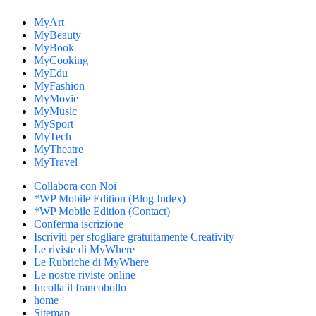
MyArt
MyBeauty
MyBook
MyCooking
MyEdu
MyFashion
MyMovie
MyMusic
MySport
MyTech
MyTheatre
MyTravel
Collabora con Noi
*WP Mobile Edition (Blog Index)
*WP Mobile Edition (Contact)
Conferma iscrizione
Iscriviti per sfogliare gratuitamente Creativity
Le riviste di MyWhere
Le Rubriche di MyWhere
Le nostre riviste online
Incolla il francobollo
home
Sitemap