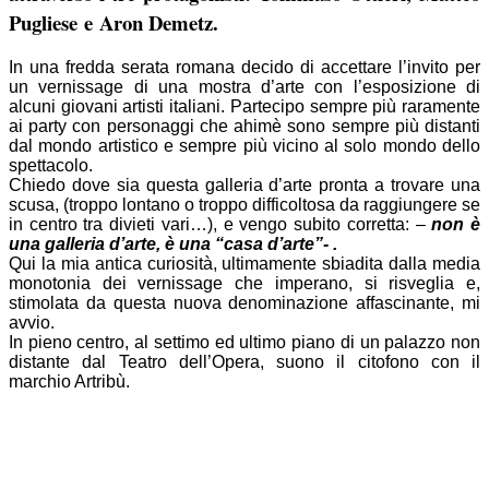
Pugliese e Aron Demetz.
In una fredda serata romana decido di accettare l’invito per
un vernissage di una mostra d’arte con l’esposizione di
alcuni giovani artisti italiani. Partecipo sempre più raramente
ai party con personaggi che ahimè sono sempre più distanti
dal mondo artistico e sempre più vicino al solo mondo dello
spettacolo.
Chiedo dove sia questa galleria d’arte pronta a trovare una
scusa, (troppo lontano o troppo difficoltosa da raggiungere se
in centro tra divieti vari…), e vengo subito corretta: –
non è
una galleria d’arte, è una “casa d’arte”- .
Qui la mia antica curiosità, ultimamente sbiadita dalla media
monotonia dei vernissage che imperano, si risveglia e,
stimolata da questa nuova denominazione affascinante, mi
avvio.
In pieno centro, al settimo ed ultimo piano di un palazzo non
distante dal Teatro dell’Opera, suono il citofono con il
marchio Artribù.