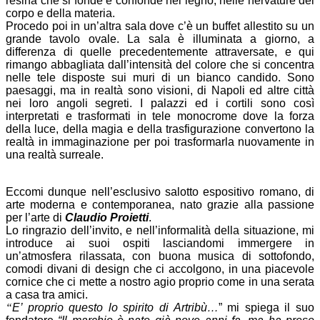
resina che si fonde e confonde nel legno, nelle nervature del
corpo e della materia.
Procedo poi in un’altra sala dove c’è un buffet allestito su un
grande tavolo ovale. La sala è illuminata a giorno, a
differenza di quelle precedentemente attraversate, e qui
rimango abbagliata dall’intensità del colore che si concentra
nelle tele disposte sui muri di un bianco candido. Sono
paesaggi, ma in realtà sono visioni, di Napoli ed altre città
nei loro angoli segreti. I palazzi ed i cortili sono così
interpretati e trasformati in tele monocrome dove la forza
della luce, della magia e della trasfigurazione convertono la
realtà in immaginazione per poi trasformarla nuovamente in
una realtà surreale.
Eccomi dunque nell’esclusivo salotto espositivo romano, di
arte moderna e contemporanea, nato grazie alla passione
per l’arte di
Claudio Proietti
.
Lo ringrazio dell’invito, e nell’informalità della situazione, mi
introduce ai suoi ospiti lasciandomi immergere in
un’atmosfera rilassata, con buona musica di sottofondo,
comodi divani di design che ci accolgono, in una piacevole
cornice che ci mette a nostro agio proprio come in una serata
a casa tra amici.
“
E’ proprio questo lo spirito di Artribù…
” mi spiega il suo