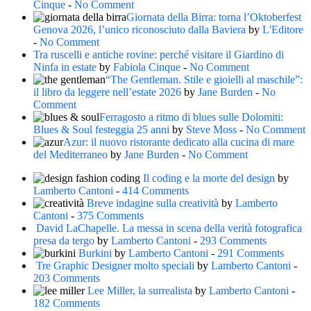
Cinque
-
No Comment
Giornata della Birra: torna l’Oktoberfest
Genova 2026, l’unico riconosciuto dalla Baviera
by
L'Editore
-
No Comment
Tra ruscelli e antiche rovine: perché visitare il Giardino di
Ninfa in estate
by
Fabiola Cinque
-
No Comment
“The Gentleman. Stile e gioielli al maschile”:
il libro da leggere nell’estate 2026
by
Jane Burden
-
No
Comment
Ferragosto a ritmo di blues sulle Dolomiti:
Blues & Soul festeggia 25 anni
by
Steve Moss
-
No Comment
Azur: il nuovo ristorante dedicato alla cucina di mare
del Mediterraneo
by
Jane Burden
-
No Comment
Il coding e la morte del design
by
Lamberto Cantoni
-
414 Comments
Breve indagine sulla creatività
by
Lamberto
Cantoni
-
375 Comments
David LaChapelle. La messa in scena della verità fotografica
presa da tergo
by
Lamberto Cantoni
-
293 Comments
Burkini
by
Lamberto Cantoni
-
291 Comments
Tre Graphic Designer molto speciali
by
Lamberto Cantoni
-
203 Comments
Lee Miller, la surrealista
by
Lamberto Cantoni
-
182 Comments