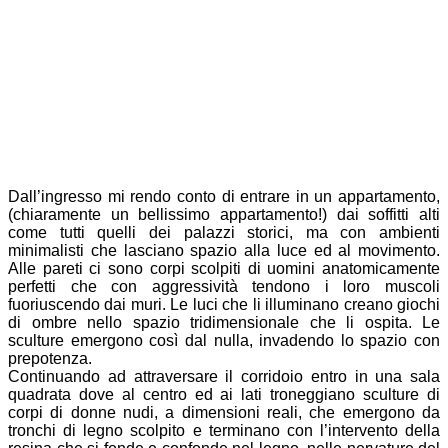
EPSON DSC
picture
EPSON DSC
picture
Dall’ingresso mi rendo conto di entrare in un appartamento,
(chiaramente un bellissimo appartamento!) dai soffitti alti
come tutti quelli dei palazzi storici, ma con ambienti
minimalisti che lasciano spazio alla luce ed al movimento.
Alle pareti ci sono corpi scolpiti di uomini anatomicamente
perfetti che con aggressività tendono i loro muscoli
fuoriuscendo dai muri. Le luci che li illuminano creano giochi
di ombre nello spazio tridimensionale che li ospita. Le
sculture emergono così dal nulla, invadendo lo spazio con
prepotenza.
Continuando ad attraversare il corridoio entro in una sala
quadrata dove al centro ed ai lati troneggiano sculture di
corpi di donne nudi, a dimensioni reali, che emergono da
tronchi di legno scolpito e terminano con l’intervento della