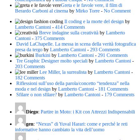
Greta e le favole vere, il film di
Berardo Carboni al cinema
by
Mirko Torre
-
No Comment
Il coding e la morte del design
by
Lamberto Cantoni
-
414 Comments
Breve indagine sulla creatività
by
Lamberto
Cantoni
-
375 Comments
David LaChapelle. La messa in scena della verità fotografica
presa da tergo
by
Lamberto Cantoni
-
293 Comments
Burkini
by
Lamberto Cantoni
-
291 Comments
Tre Graphic Designer molto speciali
by
Lamberto Cantoni
-
203 Comments
Lee Miller, la surrealista
by
Lamberto Cantoni
-
182 Comments
Riflessioni sull’uso della parola/concetto “tendenza” nella
moda e nel design
by
Lamberto Cantoni
-
181 Comments
Sfilare o non sfilare?
by
Lamberto Cantoni
-
179 Comments
Diego
:
Partire in Moto: i Kit con Attrezzi Indispensabili
gen
:
“Nexus” di Yuval Harari: come e perché le reti
informative hanno cambiato la vita dell’uomo