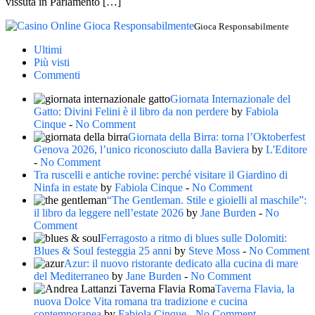
vissuta in Parlamento […]
Gioca Responsabilmente
Ultimi
Più visti
Commenti
Giornata Internazionale del
Gatto: Divini Felini è il libro da non perdere
by
Fabiola
Cinque
-
No Comment
Giornata della Birra: torna l’Oktoberfest
Genova 2026, l’unico riconosciuto dalla Baviera
by
L'Editore
-
No Comment
Tra ruscelli e antiche rovine: perché visitare il Giardino di
Ninfa in estate
by
Fabiola Cinque
-
No Comment
“The Gentleman. Stile e gioielli al maschile”:
il libro da leggere nell’estate 2026
by
Jane Burden
-
No
Comment
Ferragosto a ritmo di blues sulle Dolomiti:
Blues & Soul festeggia 25 anni
by
Steve Moss
-
No Comment
Azur: il nuovo ristorante dedicato alla cucina di mare
del Mediterraneo
by
Jane Burden
-
No Comment
Taverna Flavia, la
nuova Dolce Vita romana tra tradizione e cucina
contemporanea
by
Fabiola Cinque
-
No Comment