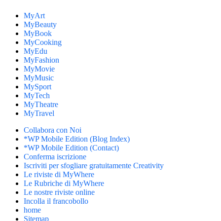
MyArt
MyBeauty
MyBook
MyCooking
MyEdu
MyFashion
MyMovie
MyMusic
MySport
MyTech
MyTheatre
MyTravel
Collabora con Noi
*WP Mobile Edition (Blog Index)
*WP Mobile Edition (Contact)
Conferma iscrizione
Iscriviti per sfogliare gratuitamente Creativity
Le riviste di MyWhere
Le Rubriche di MyWhere
Le nostre riviste online
Incolla il francobollo
home
Sitemap