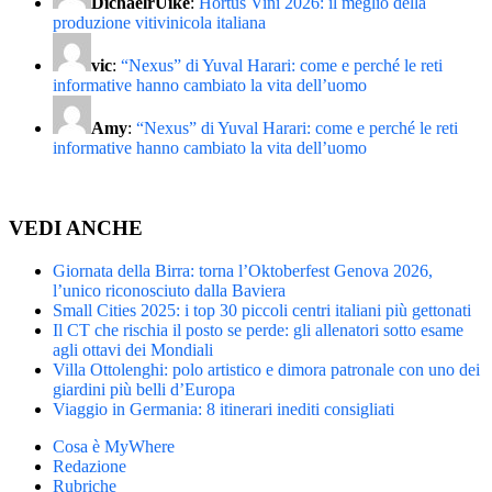
DichaelrUike
:
Hortus Vini 2026: il meglio della
produzione vitivinicola italiana
vic
:
“Nexus” di Yuval Harari: come e perché le reti
informative hanno cambiato la vita dell’uomo
Amy
:
“Nexus” di Yuval Harari: come e perché le reti
informative hanno cambiato la vita dell’uomo
VEDI ANCHE
Giornata della Birra: torna l’Oktoberfest Genova 2026,
l’unico riconosciuto dalla Baviera
Small Cities 2025: i top 30 piccoli centri italiani più gettonati
Il CT che rischia il posto se perde: gli allenatori sotto esame
agli ottavi dei Mondiali
Villa Ottolenghi: polo artistico e dimora patronale con uno dei
giardini più belli d’Europa
Viaggio in Germania: 8 itinerari inediti consigliati
Cosa è MyWhere
Redazione
Rubriche