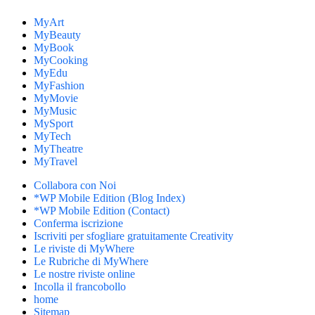
MyArt
MyBeauty
MyBook
MyCooking
MyEdu
MyFashion
MyMovie
MyMusic
MySport
MyTech
MyTheatre
MyTravel
Collabora con Noi
*WP Mobile Edition (Blog Index)
*WP Mobile Edition (Contact)
Conferma iscrizione
Iscriviti per sfogliare gratuitamente Creativity
Le riviste di MyWhere
Le Rubriche di MyWhere
Le nostre riviste online
Incolla il francobollo
home
Sitemap