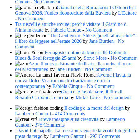
Cinque
-
No Comment
Giornata della Birra: torna l’Oktoberfest
Genova 2026, l’unico riconosciuto dalla Baviera
by
L'Editore
-
No Comment
Tra ruscelli e antiche rovine: perché visitare il Giardino di
Ninfa in estate
by
Fabiola Cinque
-
No Comment
“The Gentleman. Stile e gioielli al maschile”:
il libro da leggere nell’estate 2026
by
Jane Burden
-
No
Comment
Ferragosto a ritmo di blues sulle Dolomiti:
Blues & Soul festeggia 25 anni
by
Steve Moss
-
No Comment
Azur: il nuovo ristorante dedicato alla cucina di mare
del Mediterraneo
by
Jane Burden
-
No Comment
Taverna Flavia, la
nuova Dolce Vita romana tra tradizione e cucina
contemporanea
by
Fabiola Cinque
-
No Comment
Greta e le favole vere, il film di
Berardo Carboni al cinema
by
Mirko Torre
-
No Comment
Il coding e la morte del design
by
Lamberto Cantoni
-
414 Comments
Breve indagine sulla creatività
by
Lamberto
Cantoni
-
375 Comments
David LaChapelle. La messa in scena della verità fotografica
presa da tergo
by
Lamberto Cantoni
-
293 Comments