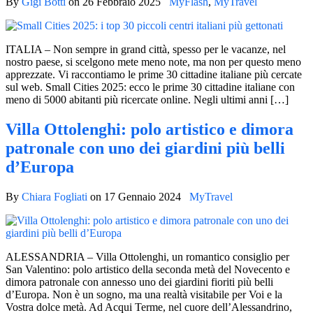
By
Gigi Botti
on
26 Febbraio 2025
MyFlash
,
MyTravel
ITALIA – Non sempre in grand città, spesso per le vacanze, nel
nostro paese, si scelgono mete meno note, ma non per questo meno
apprezzate. Vi raccontiamo le prime 30 cittadine italiane più cercate
sul web. Small Cities 2025: ecco le prime 30 cittadine italiane con
meno di 5000 abitanti più ricercate online. Negli ultimi anni […]
Villa Ottolenghi: polo artistico e dimora
patronale con uno dei giardini più belli
d’Europa
By
Chiara Fogliati
on
17 Gennaio 2024
MyTravel
ALESSANDRIA – Villa Ottolenghi, un romantico consiglio per
San Valentino: polo artistico della seconda metà del Novecento e
dimora patronale con annesso uno dei giardini fioriti più belli
d’Europa. Non è un sogno, ma una realtà visitabile per Voi e la
Vostra dolce metà. Ad Acqui Terme, nel cuore dell’Alessandrino,