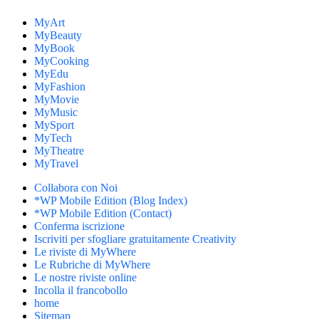
MyArt
MyBeauty
MyBook
MyCooking
MyEdu
MyFashion
MyMovie
MyMusic
MySport
MyTech
MyTheatre
MyTravel
Collabora con Noi
*WP Mobile Edition (Blog Index)
*WP Mobile Edition (Contact)
Conferma iscrizione
Iscriviti per sfogliare gratuitamente Creativity
Le riviste di MyWhere
Le Rubriche di MyWhere
Le nostre riviste online
Incolla il francobollo
home
Sitemap