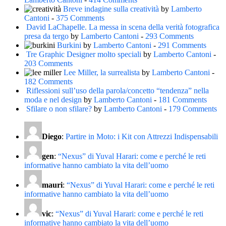
Breve indagine sulla creatività
by
Lamberto
Cantoni
-
375 Comments
David LaChapelle. La messa in scena della verità fotografica
presa da tergo
by
Lamberto Cantoni
-
293 Comments
Burkini
by
Lamberto Cantoni
-
291 Comments
Tre Graphic Designer molto speciali
by
Lamberto Cantoni
-
203 Comments
Lee Miller, la surrealista
by
Lamberto Cantoni
-
182 Comments
Riflessioni sull’uso della parola/concetto “tendenza” nella
moda e nel design
by
Lamberto Cantoni
-
181 Comments
Sfilare o non sfilare?
by
Lamberto Cantoni
-
179 Comments
Diego
:
Partire in Moto: i Kit con Attrezzi Indispensabili
gen
:
“Nexus” di Yuval Harari: come e perché le reti
informative hanno cambiato la vita dell’uomo
mauri
:
“Nexus” di Yuval Harari: come e perché le reti
informative hanno cambiato la vita dell’uomo
vic
:
“Nexus” di Yuval Harari: come e perché le reti
informative hanno cambiato la vita dell’uomo