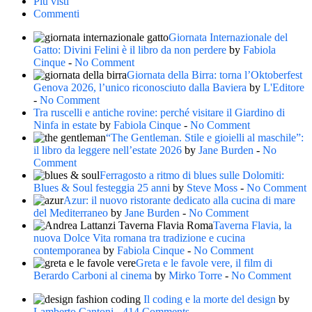
Più visti
Commenti
Giornata Internazionale del
Gatto: Divini Felini è il libro da non perdere
by
Fabiola
Cinque
-
No Comment
Giornata della Birra: torna l’Oktoberfest
Genova 2026, l’unico riconosciuto dalla Baviera
by
L'Editore
-
No Comment
Tra ruscelli e antiche rovine: perché visitare il Giardino di
Ninfa in estate
by
Fabiola Cinque
-
No Comment
“The Gentleman. Stile e gioielli al maschile”:
il libro da leggere nell’estate 2026
by
Jane Burden
-
No
Comment
Ferragosto a ritmo di blues sulle Dolomiti:
Blues & Soul festeggia 25 anni
by
Steve Moss
-
No Comment
Azur: il nuovo ristorante dedicato alla cucina di mare
del Mediterraneo
by
Jane Burden
-
No Comment
Taverna Flavia, la
nuova Dolce Vita romana tra tradizione e cucina
contemporanea
by
Fabiola Cinque
-
No Comment
Greta e le favole vere, il film di
Berardo Carboni al cinema
by
Mirko Torre
-
No Comment
Il coding e la morte del design
by
Lamberto Cantoni
-
414 Comments