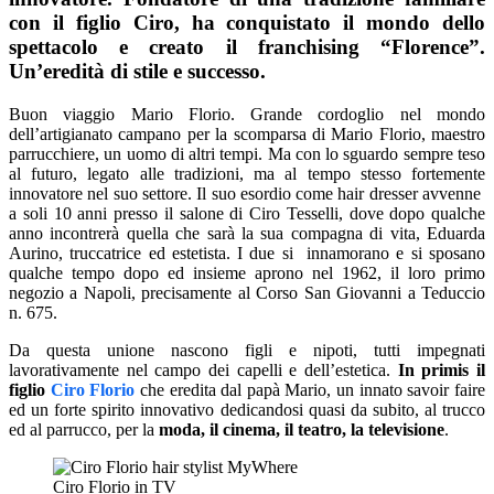
con il figlio Ciro, ha conquistato il mondo dello
spettacolo e creato il franchising “Florence”.
Un’eredità di stile e successo.
Buon viaggio Mario Florio. Grande cordoglio nel mondo
dell’artigianato campano per la scomparsa di Mario Florio, maestro
parrucchiere, un uomo di altri tempi. Ma con lo sguardo sempre teso
al futuro, legato alle tradizioni, ma al tempo stesso fortemente
innovatore nel suo settore. Il suo esordio come hair dresser avvenne
a soli 10 anni presso il salone di Ciro Tesselli, dove dopo qualche
anno incontrerà quella che sarà la sua compagna di vita, Eduarda
Aurino, truccatrice ed estetista. I due si innamorano e si sposano
qualche tempo dopo ed insieme aprono nel 1962, il loro primo
negozio a Napoli, precisamente al Corso San Giovanni a Teduccio
n. 675.
Da questa unione nascono figli e nipoti, tutti impegnati
lavorativamente nel campo dei capelli e dell’estetica.
In primis il
figlio
Ciro Florio
che eredita dal papà Mario, un innato savoir faire
ed un forte spirito innovativo dedicandosi quasi da subito, al trucco
ed al parrucco, per la
moda, il cinema, il teatro, la televisione
.
Ciro Florio in TV