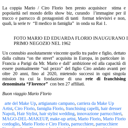
La coppia Mario / Ciro Florio ben presto acquisisce stima e
popolarità nel mondo dello show biz, curando l’immagine per il
trucco e parrucco di protagonisti di tanti format televisivi e non,
quali, la serie tv “Il medico in famiglia” in onda su Rai 1.
FOTO MARIO ED EDUARDA FLORIO INAUGURANO I
PRIMO NEGOZIO NEL 1962
Un connubio assolutamente vincente quello tra padre e figlio, dettato
dalla cultura “on the street” acquisita in Europa, in particolare in
Francia a Parigi da Mr. Mario e dall’ ambizione ed alla capacità di
essere puntualmente “sul pezzo” del figlio Ciro andato avanti per
oltre 20 anni, fino al 2020, mietendo successi in ogni singola
mission tra cui la fondazione di una
rete di franchising
denominata
“Florence”
con ben 27 affiliati.
Buon viaggio Mario Florio
arte del Make Up
,
artigianato campano
,
carriera da Make Up
Artist
,
Ciro Florio
,
famiglia Florio
,
franchising capelli
,
hair dresser
Napoli
,
Hair Stylist
,
hair stylist wedding
,
innovazione parrucchieri
,
MAGO-DEL-MAKEUP
,
make-up artist
,
Mario Florio
,
Mario Florio
cordoglio
,
Mario Florio e Ciro Florio
,
parrucchiere
,
parrucchiere