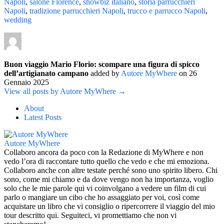
Napoli
,
salone Florence
,
showbiz italiano
,
storia parrucchieri
Napoli
,
tradizione parrucchieri Napoli
,
trucco e parrucco Napoli
,
wedding
Buon viaggio Mario Florio: scompare una figura di spicco
dell’artigianato campano
added by
Autore MyWhere
on
26
Gennaio 2025
View all posts by Autore MyWhere →
About
Latest Posts
Autore MyWhere
Collaboro ancora da poco con la Redazione di MyWhere e non
vedo l’ora di raccontare tutto quello che vedo e che mi emoziona.
Collaboro anche con altre testate perché sono uno spirito libero. Chi
sono, come mi chiamo e da dove vengo non ha importanza, voglio
solo che le mie parole qui vi coinvolgano a vedere un film di cui
parlo o mangiare un cibo che ho assaggiato per voi, così come
acquistare un libro che vi consiglio o ripercorrere il viaggio del mio
tour descritto qui. Seguiteci, vi promettiamo che non vi