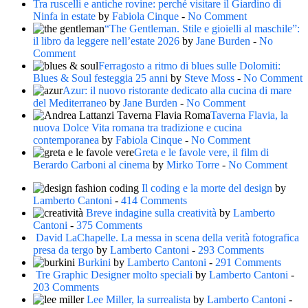
Tra ruscelli e antiche rovine: perché visitare il Giardino di
Ninfa in estate
by
Fabiola Cinque
-
No Comment
“The Gentleman. Stile e gioielli al maschile”:
il libro da leggere nell’estate 2026
by
Jane Burden
-
No
Comment
Ferragosto a ritmo di blues sulle Dolomiti:
Blues & Soul festeggia 25 anni
by
Steve Moss
-
No Comment
Azur: il nuovo ristorante dedicato alla cucina di mare
del Mediterraneo
by
Jane Burden
-
No Comment
Taverna Flavia, la
nuova Dolce Vita romana tra tradizione e cucina
contemporanea
by
Fabiola Cinque
-
No Comment
Greta e le favole vere, il film di
Berardo Carboni al cinema
by
Mirko Torre
-
No Comment
Il coding e la morte del design
by
Lamberto Cantoni
-
414 Comments
Breve indagine sulla creatività
by
Lamberto
Cantoni
-
375 Comments
David LaChapelle. La messa in scena della verità fotografica
presa da tergo
by
Lamberto Cantoni
-
293 Comments
Burkini
by
Lamberto Cantoni
-
291 Comments
Tre Graphic Designer molto speciali
by
Lamberto Cantoni
-
203 Comments
Lee Miller, la surrealista
by
Lamberto Cantoni
-