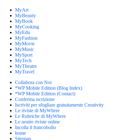
MyArt
MyBeauty
MyBook
MyCooking
MyEdu
MyFashion
MyMovie
MyMusic
MySport
MyTech
MyTheatre
MyTravel
Collabora con Noi
*WP Mobile Edition (Blog Index)
*WP Mobile Edition (Contact)
Conferma iscrizione
Iscriviti per sfogliare gratuitamente Creativity
Le riviste di MyWhere
Le Rubriche di MyWhere
Le nostre riviste online
Incolla il francobollo
home
Sitemap