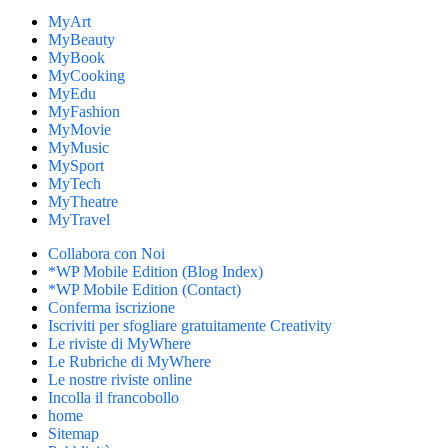
MyArt
MyBeauty
MyBook
MyCooking
MyEdu
MyFashion
MyMovie
MyMusic
MySport
MyTech
MyTheatre
MyTravel
Collabora con Noi
*WP Mobile Edition (Blog Index)
*WP Mobile Edition (Contact)
Conferma iscrizione
Iscriviti per sfogliare gratuitamente Creativity
Le riviste di MyWhere
Le Rubriche di MyWhere
Le nostre riviste online
Incolla il francobollo
home
Sitemap