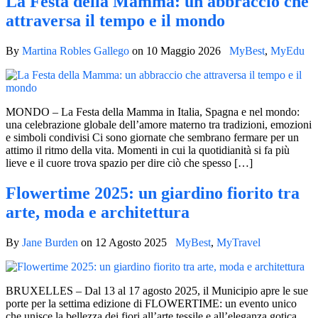
La Festa della Mamma: un abbraccio che
attraversa il tempo e il mondo
By
Martina Robles Gallego
on
10 Maggio 2026
MyBest
,
MyEdu
MONDO – La Festa della Mamma in Italia, Spagna e nel mondo:
una celebrazione globale dell’amore materno tra tradizioni, emozioni
e simboli condivisi Ci sono giornate che sembrano fermare per un
attimo il ritmo della vita. Momenti in cui la quotidianità si fa più
lieve e il cuore trova spazio per dire ciò che spesso […]
Flowertime 2025: un giardino fiorito tra
arte, moda e architettura
By
Jane Burden
on
12 Agosto 2025
MyBest
,
MyTravel
BRUXELLES – Dal 13 al 17 agosto 2025, il Municipio apre le sue
porte per la settima edizione di FLOWERTIME: un evento unico
che unisce la bellezza dei fiori all’arte tessile e all’eleganza gotica