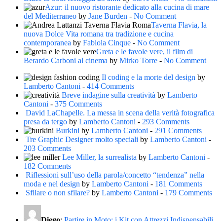
Azur: il nuovo ristorante dedicato alla cucina di mare
del Mediterraneo
by
Jane Burden
-
No Comment
Taverna Flavia, la
nuova Dolce Vita romana tra tradizione e cucina
contemporanea
by
Fabiola Cinque
-
No Comment
Greta e le favole vere, il film di
Berardo Carboni al cinema
by
Mirko Torre
-
No Comment
Il coding e la morte del design
by
Lamberto Cantoni
-
414 Comments
Breve indagine sulla creatività
by
Lamberto
Cantoni
-
375 Comments
David LaChapelle. La messa in scena della verità fotografica
presa da tergo
by
Lamberto Cantoni
-
293 Comments
Burkini
by
Lamberto Cantoni
-
291 Comments
Tre Graphic Designer molto speciali
by
Lamberto Cantoni
-
203 Comments
Lee Miller, la surrealista
by
Lamberto Cantoni
-
182 Comments
Riflessioni sull’uso della parola/concetto “tendenza” nella
moda e nel design
by
Lamberto Cantoni
-
181 Comments
Sfilare o non sfilare?
by
Lamberto Cantoni
-
179 Comments
Diego
:
Partire in Moto: i Kit con Attrezzi Indispensabili