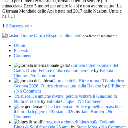
insetti per l’intero eco-sistema, ormai da tempo sempre più
minacciato. Ecco 5 motivi per amare le api e non averne paura! La
Giornata Mondiale delle Api è nata nel 2017 dalle Nazioni Unite e
ha […]
1
2
Successivo »
Gioca Responsabilmente
Ultimi
Più visti
Commenti
Giornata Internazionale del
Gatto: Divini Felini è il libro da non perdere
by
Fabiola
Cinque
-
No Comment
Giornata della Birra: torna l’Oktoberfest
Genova 2026, l’unico riconosciuto dalla Baviera
by
L'Editore
-
No Comment
Tra ruscelli e antiche rovine: perché visitare il Giardino di
Ninfa in estate
by
Fabiola Cinque
-
No Comment
“The Gentleman. Stile e gioielli al maschile”:
il libro da leggere nell’estate 2026
by
Jane Burden
-
No
Comment
Ferragosto a ritmo di blues sulle Dolomiti:
Blues & Soul festeggia 25 anni
by
Steve Moss
-
No Comment