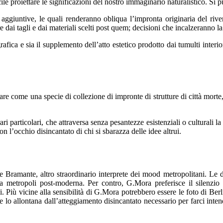
icile proiettare le significazioni del nostro immaginario naturalistico. S
i aggiuntive, le quali renderanno obliqua l’impronta originaria del rive
e dai tagli e dai materiali scelti post quem; decisioni che incalzeranno la 
ica e sia il supplemento dell’atto estetico prodotto dai tumulti interiori
e come una specie di collezione di impronte di strutture di città morte,
 particolari, che attraversa senza pesantezze esistenziali o culturali la 
 l’occhio disincantato di chi si sbarazza delle idee altrui.
 Bramante, altro straordinario interprete dei mood metropolitani. Le do
na metropoli post-moderna. Per contro, G.Mora preferisce il silenzio s
i. Più vicine alla sensibilità di G.Mora potrebbero essere le foto di B
lo allontana dall’atteggiamento disincantato necessario per farci intender