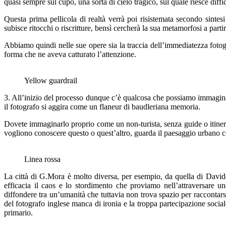
quasi sempre sul cupo, una sorta di cielo tragico, sul quale riesce diff
Questa prima pellicola di realtà verrà poi risistemata secondo sintes
subisce ritocchi o riscritture, bensì cercherà la sua metamorfosi a partir
Abbiamo quindi nelle sue opere sia la traccia dell’immediatezza fotograf
forma che ne aveva catturato l’attenzione.
Yellow guardrail
3. All’inizio del processo dunque c’è qualcosa che possiamo immaginar
il fotografo si aggira come un flaneur di baudleriana memoria.
Dovete immaginarlo proprio come un non-turista, senza guide o itinerari
vogliono conoscere questo o quest’altro, guarda il paesaggio urbano con
Linea rossa
La città di G.Mora è molto diversa, per esempio, da quella di Davide
efficacia il caos e lo stordimento che proviamo nell’attraversare u
diffondere tra un’umanità che tuttavia non trova spazio per raccontars
del fotografo inglese manca di ironia e la troppa partecipazione sociale 
primario.