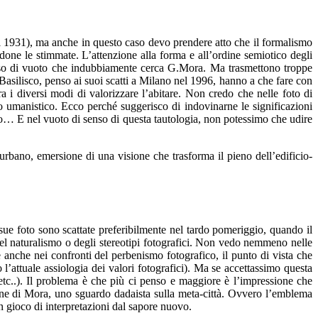
l 1931), ma anche in questo caso devo prendere atto che il formalismo
done le stimmate. L’attenzione alla forma e all’ordine semiotico degli
l senso di vuoto che indubbiamente cerca G.Mora. Ma trasmettono troppe
Basilisco, penso ai suoi scatti a Milano nel 1996, hanno a che fare con
 i diversi modi di valorizzare l’abitare. Non credo che nelle foto di
ro umanistico. Ecco perché suggerisco di indovinarne le significazioni
icio… E nel vuoto di senso di questa tautologia, non potessimo che udire
 urbano, emersione di una visione che trasforma il pieno dell’edificio-
 sue foto sono scattate preferibilmente nel tardo pomeriggio, quando il
 del naturalismo o degli stereotipi fotografici. Non vedo nemmeno nelle
e anche nei confronti del perbenismo fotografico, il punto di vista che
l’attuale assiologia dei valori fotografici). Ma se accettassimo questa
 etc..). Il problema è che più ci penso e maggiore è l’impressione che
isione di Mora, uno sguardo dadaista sulla meta-città. Ovvero l’emblema
n gioco di interpretazioni dal sapore nuovo.