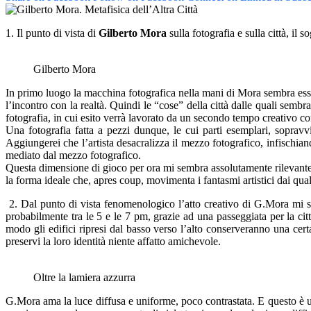
1. Il punto di vista di
Gilberto Mora
sulla fotografia e sulla città, il
Gilberto Mora
In primo luogo la macchina fotografica nella mani di Mora sembra esser
l’incontro con la realtà. Quindi le “cose” della città dalle quali sembr
fotografia, in cui esito verrà lavorato da un secondo tempo creativo co
Una fotografia fatta a pezzi dunque, le cui parti esemplari, sopravvis
Aggiungerei che l’artista desacralizza il mezzo fotografico, infischian
mediato dal mezzo fotografico.
Questa dimensione di gioco per ora mi sembra assolutamente rilevante. 
la forma ideale che, apres coup, movimenta i fantasmi artistici dai qu
2. Dal punto di vista fenomenologico l’atto creativo di G.Mora mi se
probabilmente tra le 5 e le 7 pm, grazie ad una passeggiata per la città
modo gli edifici ripresi dal basso verso l’alto conserveranno una cert
preservi la loro identità niente affatto amichevole.
Oltre la lamiera azzurra
G.Mora ama la luce diffusa e uniforme, poco contrastata. E questo è un’alt