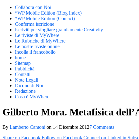
Collabora con Noi
*WP Mobile Edition (Blog Index)
*WP Mobile Edition (Contact)
Conferma iscrizione
Iscriviti per sfogliare gratuitamente Creativity
Le riviste di MyWhere
Le Rubriche di MyWhere
Le nostre riviste online
Incolla il francobollo
home
Sitemap
Pubblicità
Contatti
Note Legali
Dicono di Noi
Redazione
Cosa è MyWhere
Gilberto Mora. Metafisica dell’
By
Lamberto Cantoni
on
14 Dicembre 2012
7 Comments
Share on Facebook
Follow on Facebook
Connect on Linked in
Subsc