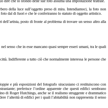
i può dire che lo sfondo delle sue foto assuma una impostazione teatrale.
rbero della luce sull’oggetto preso di mira. Intendiamoci, la foto non
foto dal di fuori e che le conferiranno lo statuto di oggetto artistico.
 dell’artista, posto di fronte al problema di trovare un senso altro alla
 nel senso che in esse mancano quasi sempre esseri umani, tra le quali
città. Indifferente a tutto ciò che normalmente interessa le persone che
ppie e più esposizioni del fotografo siracusiano ci restituiscono con
traniante; preferisce l’ordine apparente che questi edifici sembrano
erlino di Roger Hutchings, anche se il realismo struggente e drammatico
e l’alterità di edifici per i quali l’abitabilità non rappresenta il senso