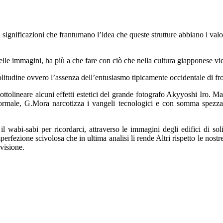
di significazioni che frantumano l’idea che queste strutture abbiano i va
a delle immagini, ha più a che fare con ciò che nella cultura giapponese v
olitudine ovvero l’assenza dell’entusiasmo tipicamente occidentale di fr
ttolineare alcuni effetti estetici del grande fotografo Akyyoshi Iro. M
formale, G.Mora narcotizza i vangeli tecnologici e con somma spezzatura
il wabi-sabi per ricordarci, attraverso le immagini degli edifici di sol
rfezione scivolosa che in ultima analisi li rende Altri rispetto le nostr
 visione.