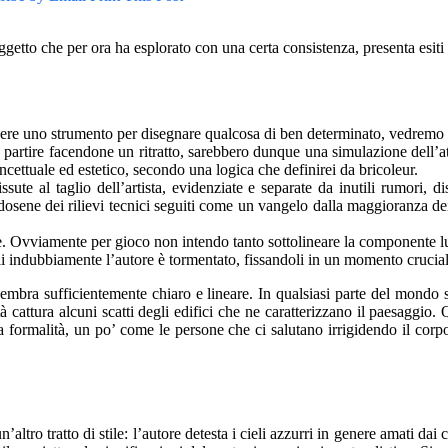
 soggetto che per ora ha esplorato con una certa consistenza, presenta esit
e uno strumento per disegnare qualcosa di ben determinato, vedremo più 
a partire facendone un ritratto, sarebbero dunque una simulazione dell’atto
ncettuale ed estetico, secondo una logica che definirei da bricoleur.
sute al taglio dell’artista, evidenziate e separate da inutili rumori, d
dosene dei rilievi tecnici seguiti come un vangelo dalla maggioranza dei
Ovviamente per gioco non intendo tanto sottolineare la componente ludica
ali indubbiamente l’autore è tormentato, fissandoli in un momento crucia
mbra sufficientemente chiaro e lineare. In qualsiasi parte del mondo si
 cattura alcuni scatti degli edifici che ne caratterizzano il paesaggio. Q
a formalità, un po’ come le persone che ci salutano irrigidendo il corp
ro tratto di stile: l’autore detesta i cieli azzurri in genere amati dai cu