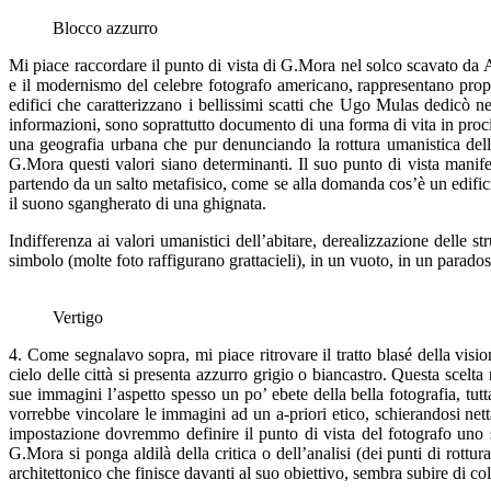
Blocco azzurro
Mi piace raccordare il punto di vista di G.Mora nel solco scavato da
e il modernismo del celebre fotografo americano, rappresentano propri
edifici che caratterizzano i bellissimi scatti che Ugo Mulas dedicò n
informazioni, sono soprattutto documento di una forma di vita in proci
una geografia urbana che pur denunciando la rottura umanistica della
G.Mora questi valori siano determinanti. Il suo punto di vista manife
partendo da un salto metafisico, come se alla domanda cos’è un edificio
il suono sgangherato di una ghignata.
Indifferenza ai valori umanistici dell’abitare, derealizzazione delle 
simbolo (molte foto raffigurano grattacieli), in un vuoto, in un paradoss
Vertigo
4. Come segnalavo sopra, mi piace ritrovare il tratto blasé della visi
cielo delle città si presenta azzurro grigio o biancastro. Questa scel
sue immagini l’aspetto spesso un po’ ebete della bella fotografia, tut
vorrebbe vincolare le immagini ad un a-priori etico, schierandosi nett
impostazione dovremmo definire il punto di vista del fotografo uno sg
G.Mora si ponga aldilà della critica o dell’analisi (dei punti di rott
architettonico che finisce davanti al suo obiettivo, sembra subire di 