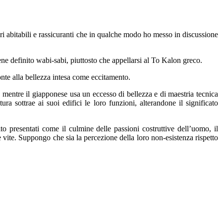
lori abitabili e rassicuranti che in qualche modo ho messo in discussione
iene definito wabi-sabi, piuttosto che appellarsi al To Kalon greco.
onte alla bellezza intesa come eccitamento.
a mentre il giapponese usa un eccesso di bellezza e di maestria tecnica
 sottrae ai suoi edifici le loro funzioni, alterandone il significato
ito presentati come il culmine delle passioni costruttive dell’uomo, il
e vite. Suppongo che sia la percezione della loro non-esistenza rispetto