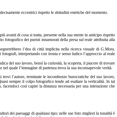
i decisamente eccentrici rispetto le abitudini estetiche del momento.
avanti di cosa si tratta, presente nella sua mente in anticipo rispetto
 fotografico dei puristi innamorati della presa sul reale attribuita alla
isegnerebbero l’dea di città implicita nella ricerca visuale di G.Mora.
 fotografi, interpretando con ironia e senso ludico l’approccio al reale
 del suo lavoro, bensì la curiosità, la scoperta, il piacere di trovare
le nel quale l’immagine di partenza trova la sua inconsapevole verità.
 trovi l’autore, terminate le incombenze burocratiche del suo lavoro,
uasi sempre il colpo fotografico tende ad esaltare la verticalità. In tal
o, facendoci così capire la distanza necessaria per una interazione che
ltori dei paesaggi di qualsiasi tipo; nelle sue foto migliori la tonalità è