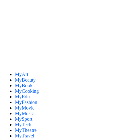
MyArt
MyBeauty
MyBook
MyCooking
MyEdu
MyFashion
MyMovie
MyMusic
MySport
MyTech
MyTheatre
MyTravel