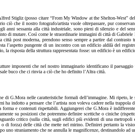
 Alfred Stigliz (posso citare “From My Window at the Shelton-West” de
o ciò che il nostro fotografo/artista vuole oltrepassare, pur conservan
egli anni sessanta alla città industriale, sono pieni di silenzio e de
nto di mutare. Così come le straordinarie immagini di città di Gabriele 
 città post moderna, prendono senso sempre a partire dal contrasto tra
sta l’aspetto pungente di un incontro con un edificio aldilà del regist
, la risposta della struttura rappresentata fosse: un edificio è un edif
strutture imponenti che nel nostro immaginario identificano il paesaggio
ale buco che ci rinvia a ciò che ho definito l’Altra città.
one di G.Mora nelle caratteristiche formali dell’immagine. Mi ripeto, le
ta mi ha indotto a pensare che l’artista non voleva cadere nella trappola
ta forma e contenuti rispettabili. Aggiungerei che G.Mora è indifferent
amente su posizioni che potremmo definire scettiche o ciniche (rispetto 
uardo critico (sulla città, sugli edifici più evidenti di una metropoli
ura o di forza) delle città che mette nel mirino. Definirei pertanto la v
colpo uno straniamento che ne annulla le magnificenze, destinandolo ad u