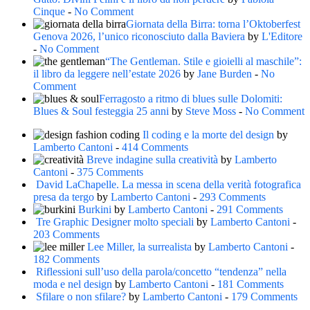
Cinque
-
No Comment
Giornata della Birra: torna l’Oktoberfest
Genova 2026, l’unico riconosciuto dalla Baviera
by
L'Editore
-
No Comment
“The Gentleman. Stile e gioielli al maschile”:
il libro da leggere nell’estate 2026
by
Jane Burden
-
No
Comment
Ferragosto a ritmo di blues sulle Dolomiti:
Blues & Soul festeggia 25 anni
by
Steve Moss
-
No Comment
Il coding e la morte del design
by
Lamberto Cantoni
-
414 Comments
Breve indagine sulla creatività
by
Lamberto
Cantoni
-
375 Comments
David LaChapelle. La messa in scena della verità fotografica
presa da tergo
by
Lamberto Cantoni
-
293 Comments
Burkini
by
Lamberto Cantoni
-
291 Comments
Tre Graphic Designer molto speciali
by
Lamberto Cantoni
-
203 Comments
Lee Miller, la surrealista
by
Lamberto Cantoni
-
182 Comments
Riflessioni sull’uso della parola/concetto “tendenza” nella
moda e nel design
by
Lamberto Cantoni
-
181 Comments
Sfilare o non sfilare?
by
Lamberto Cantoni
-
179 Comments