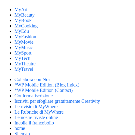
MyArt
MyBeauty
MyBook
MyCooking
MyEdu
MyFashion
MyMovie
MyMusic
MySport
MyTech
MyTheatre
MyTravel
Collabora con Noi
*WP Mobile Edition (Blog Index)
*WP Mobile Edition (Contact)
Conferma iscrizione
Iscriviti per sfogliare gratuitamente Creativity
Le riviste di MyWhere
Le Rubriche di MyWhere
Le nostre riviste online
Incolla il francobollo
home
Sitemap