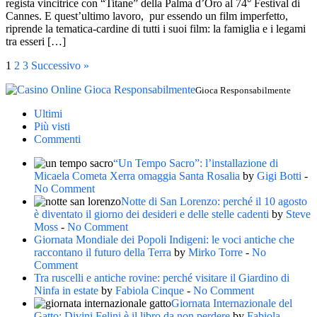
regista vincitrice con “Titane” della Palma d’Oro al 74° Festival di
Cannes. E quest’ultimo lavoro, pur essendo un film imperfetto,
riprende la tematica-cardine di tutti i suoi film: la famiglia e i legami
tra esseri […]
1
2
3
Successivo »
Gioca Responsabilmente
Ultimi
Più visti
Commenti
“Un Tempo Sacro”: l’installazione di
Micaela Cometa Xerra omaggia Santa Rosalia
by
Gigi Botti
-
No Comment
Notte di San Lorenzo: perché il 10 agosto
è diventato il giorno dei desideri e delle stelle cadenti
by
Steve
Moss
-
No Comment
Giornata Mondiale dei Popoli Indigeni: le voci antiche che
raccontano il futuro della Terra
by
Mirko Torre
-
No
Comment
Tra ruscelli e antiche rovine: perché visitare il Giardino di
Ninfa in estate
by
Fabiola Cinque
-
No Comment
Giornata Internazionale del
Gatto: Divini Felini è il libro da non perdere
by
Fabiola