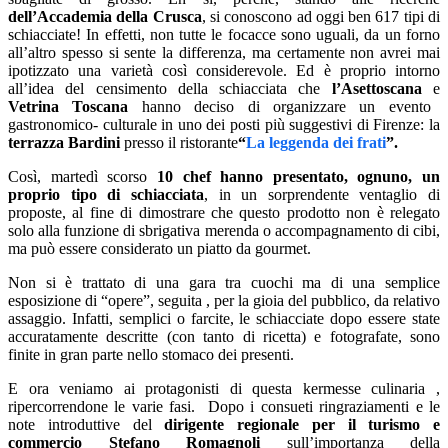
dell’Accademia della Crusca
, si conoscono ad oggi ben 617 tipi di
schiacciate! In effetti, non tutte le focacce sono uguali, da un forno
all’altro spesso si sente la differenza, ma certamente non avrei mai
ipotizzato una varietà così considerevole. Ed è proprio intorno
all’idea del censimento della schiacciata che
l’Asettoscana
e
Vetrina Toscana
hanno deciso di organizzare un evento
gastronomico- culturale in uno dei posti più suggestivi di Firenze: la
terrazza Bardini
presso il ristorante
“
La leggenda dei frati
”.
Così, martedì scorso
10 chef
hanno presentato, ognuno, un
proprio tipo di schiacciata
, in un sorprendente ventaglio di
proposte, al fine di dimostrare che questo prodotto non è relegato
solo alla funzione di sbrigativa merenda o accompagnamento di cibi,
ma può essere considerato un piatto da gourmet.
Non si è trattato di una gara tra cuochi ma di una semplice
esposizione di “opere”, seguita , per la gioia del pubblico, da relativo
assaggio. Infatti, semplici o farcite, le schiacciate dopo essere state
accuratamente descritte (con tanto di ricetta) e fotografate, sono
finite in gran parte nello stomaco dei presenti.
E ora veniamo ai protagonisti di questa kermesse culinaria ,
ripercorrendone le varie fasi. Dopo i consueti ringraziamenti e le
note introduttive del
dirigente regionale per il turismo e
commercio
Stefano Romagnoli
sull’importanza della