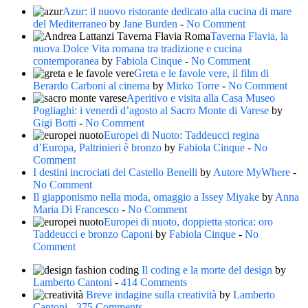
Azur: il nuovo ristorante dedicato alla cucina di mare
del Mediterraneo
by
Jane Burden
-
No Comment
Taverna Flavia, la
nuova Dolce Vita romana tra tradizione e cucina
contemporanea
by
Fabiola Cinque
-
No Comment
Greta e le favole vere, il film di
Berardo Carboni al cinema
by
Mirko Torre
-
No Comment
Aperitivo e visita alla Casa Museo
Pogliaghi: i venerdì d’agosto al Sacro Monte di Varese
by
Gigi Botti
-
No Comment
Europei di Nuoto: Taddeucci regina
d’Europa, Paltrinieri è bronzo
by
Fabiola Cinque
-
No
Comment
I destini incrociati del Castello Benelli
by
Autore MyWhere
-
No Comment
Il giapponismo nella moda, omaggio a Issey Miyake
by
Anna
Maria Di Francesco
-
No Comment
Europei di nuoto, doppietta storica: oro
Taddeucci e bronzo Caponi
by
Fabiola Cinque
-
No
Comment
Il coding e la morte del design
by
Lamberto Cantoni
-
414 Comments
Breve indagine sulla creatività
by
Lamberto
Cantoni
-
375 Comments