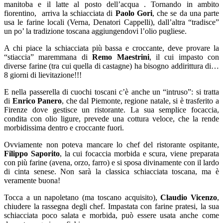
manitoba e il latte al posto dell’acqua . Tornando in ambito
fiorentino, arriva la schiacciata di
Paolo Gori
, che se da una parte
usa le farine locali (Verna, Denatori Cappelli), dall’altra “tradisce”
un po’ la tradizione toscana aggiungendovi l’olio pugliese.
A chi piace la schiacciata più bassa e croccante, deve provare la
“stiaccia” maremmana di
Remo Maestrini
, il cui impasto con
diverse farine (tra cui quella di castagne) ha bisogno addirittura di…
8 giorni di lievitazione!!!
E nella passerella di cuochi toscani c’è anche un “intruso”: si tratta
di
Enrico Panero
, che dal Piemonte, regione natale, si è trasferito a
Firenze dove gestisce un ristorante. La sua semplice focaccia,
condita con olio ligure, prevede una cottura veloce, che la rende
morbidissima dentro e croccante fuori.
Ovviamente non poteva mancare lo chef del ristorante ospitante,
Filippo Saporito
, la cui focaccia morbida e scura, viene preparata
con più farine (avena, orzo, farro) e si sposa divinamente con il lardo
di cinta senese. Non sarà la classica schiacciata toscana, ma è
veramente buona!
Tocca a un napoletano (ma toscano acquisito),
Claudio Vicenzo
,
chiudere la rassegna degli chef. Impastata con farine pratesi, la sua
schiacciata poco salata e morbida, può essere usata anche come