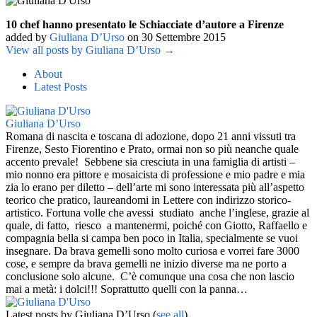
10 chef hanno presentato le Schiacciate d’autore a Firenze
added by
Giuliana D’Urso
on
30 Settembre 2015
View all posts by Giuliana D’Urso →
About
Latest Posts
Giuliana D’Urso
Romana di nascita e toscana di adozione, dopo 21 anni vissuti tra
Firenze, Sesto Fiorentino e Prato, ormai non so più neanche quale
accento prevale! Sebbene sia cresciuta in una famiglia di artisti –
mio nonno era pittore e mosaicista di professione e mio padre e mia
zia lo erano per diletto – dell’arte mi sono interessata più all’aspetto
teorico che pratico, laureandomi in Lettere con indirizzo storico-
artistico. Fortuna volle che avessi studiato anche l’inglese, grazie al
quale, di fatto, riesco a mantenermi, poiché con Giotto, Raffaello e
compagnia bella si campa ben poco in Italia, specialmente se vuoi
insegnare. Da brava gemelli sono molto curiosa e vorrei fare 3000
cose, e sempre da brava gemelli ne inizio diverse ma ne porto a
conclusione solo alcune. C’è comunque una cosa che non lascio
mai a metà: i dolci!!! Soprattutto quelli con la panna…
Latest posts by Giuliana D’Urso
(
see all
)