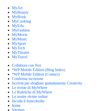
MyArt
MyBeauty
MyBook
MyCooking
MyEdu
MyFashion
MyMovie
MyMusic
MySport
MyTech
MyTheatre
MyTravel
Collabora con Noi
*WP Mobile Edition (Blog Index)
*WP Mobile Edition (Contact)
Conferma iscrizione
Iscriviti per sfogliare gratuitamente Creativity
Le riviste di MyWhere
Le Rubriche di MyWhere
Le nostre riviste online
Incolla il francobollo
home
Sitemap