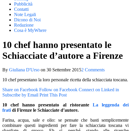
Pubblicità
Contatti
Note Legali
Dicono di Noi
Redazione
Cosa è MyWhere
10 chef hanno presentato le
Schiacciate d’autore a Firenze
By
Giuliana D'Urso
on
30 Settembre 2015
2 Comments
10 chef presentano la loro personale ricetta della schiacciata toscana.
Share on Facebook
Follow on Facebook
Connect on Linked in
Subscribe by Email
Print This Post
10 chef
hanno presentato al ristorante
La leggenda dei
frati
di Firenze le Schiacciate d’autore
.
Farina, acqua, sale e olio: se pensate che basti semplicemente
combinare questi ingredienti per fare la schiacciata toscana vi
sbagliate di grosso. Eh sì, perché, stando alle ricerche