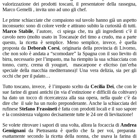
valorizzazione dei prodotti toscani, il presentatore della rassegna,
Marco Gemelli , invita uno ad uno gli chef.
Le prime schiacciate che compaiono sul tavolo hanno già un aspetto
inconsueto: sono di colore verde e attirano subito la curiosità di tutti.
Marco Stabile
, l’autore, ci spiega che, tra gli ingredienti c’è il
cavolo nero (molto usato in Toscana)e del timo a crudo, ma a parte
questo, la ricetta è semplice. Meno semplice, invece, è quella
proposta da
Deborah Corsi
, originaria della provincia di Livorno,
che non solo è andata a “scomodare” la Spagna con il suo lievito di
birra, necessario per l’impasto, ma ha riempito la sua schiacciata con
tonno, curry, crema di yougurt, mascarpone e elicriso (un’erba
speciale della macchia mediterranea)! Una vera delizia, sia per gli
occhi che per il palato…
Tutto toscano, invece, è l’impasto scelto da
Cecilia Dei
, che con le
sue farine di grani antichi (in via d’estinzione e difficili da coltivare)
ha dato un tocco di ricercatezza alla sua opera, nella quale c’è da
dire che il sale ha un ruolo preponderante. Anche la schiacciata del
rufinese
Stefano Frassineti
è fatta con prodotti locali e il suo sapore
e la consistenza valgono decisamente tutte le 24 ore di lievitazione!
Se volete ritrovare i sapori di una volta, allora la focaccia di
Andrea
Gemignani
da Pietrasanta è quello che fa per voi, preparata
esattamente secondo la ricetta della nonna, che usava la farina di